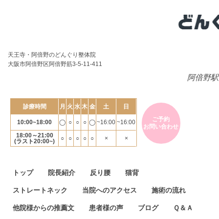
天王寺・阿倍野のどんぐり整体院
大阪市阿倍野区阿倍野筋3-5-11-411
阿倍野駅
診療時間
月
火
水
木
金
土
日
ご予約
10:00~18:00
◯
○
○
○
◯
~16:00
~16:00
お問い合わせ
18:00～21:00
○
○
○
○
○
×
×
(ラスト20:00~)
トップ
院長紹介
反り腰
猫背
ストレートネック
当院へのアクセス
施術の流れ
他院様からの推薦文
患者様の声
ブログ
Ｑ＆Ａ