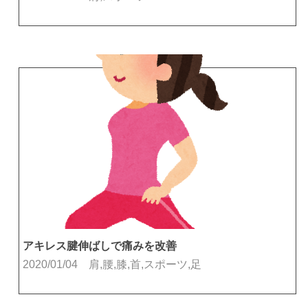
アキレス腱伸ばしで痛みを改善
2020/01/04
肩,腰,膝,首,スポーツ,足