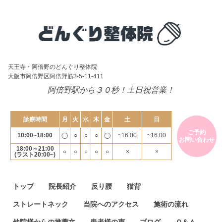
天王寺・阿倍野のどんぐり整体院
大阪市阿倍野区阿倍野筋3-5-11-411
阿倍野駅から３０秒！土日祝営業！
診療時間
月
火
水
木
金
土
日
ご予約
10:00~18:00
◯
○
○
○
◯
~16:00
~16:00
お問い合わせ
18:00～21:00
○
○
○
○
○
×
×
(ラスト20:00~)
トップ
院長紹介
反り腰
猫背
ストレートネック
当院へのアクセス
施術の流れ
他院様からの推薦文
患者様の声
ブログ
Ｑ＆Ａ