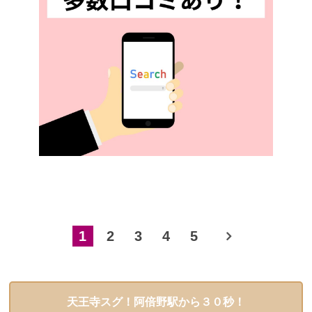
1
2
3
4
5
天王寺スグ！阿倍野駅から３０秒！