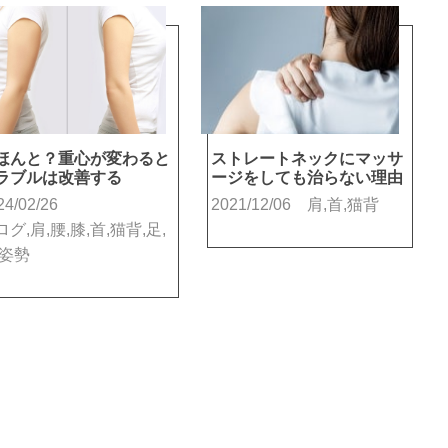
ほんと？重心が変わると
ストレートネックにマッサ
ラブルは改善する
ージをしても治らない理由
24/02/26
2021/12/06
肩,首,猫背
グ,肩,腰,膝,首,猫背,足,
,姿勢