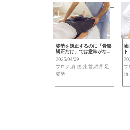
姿勢を矯正するのに「骨盤
嘘
矯正だけ」では意味がな...
ト
2025/04/09
20
ブログ,肩,腰,膝,首,猫背,足,
ブロ
姿勢
頭