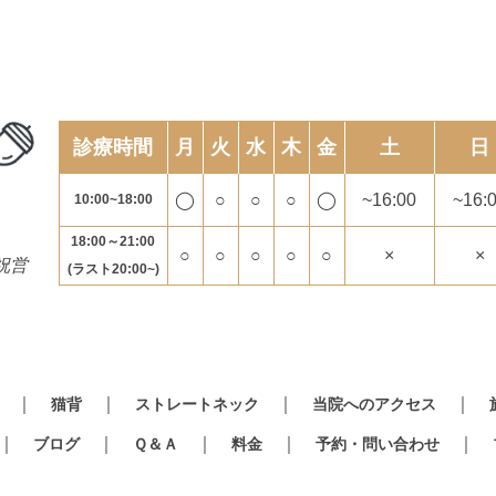
診療時間
月
火
水
木
金
土
日
◯
○
○
○
◯
~16:00
~16:
10:00~18:00
18:00～21:00
○
○
○
○
○
×
×
祝営
(ラスト20:00~)
猫背
ストレートネック
当院へのアクセス
ブログ
Ｑ＆Ａ
料金
予約・問い合わせ