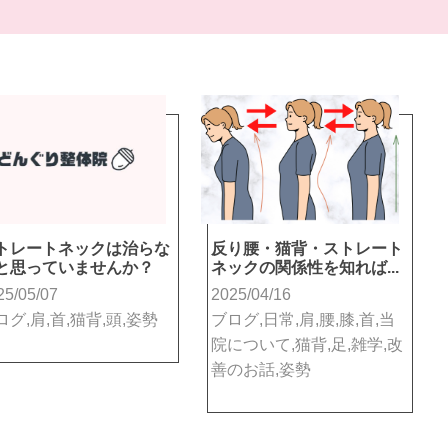
トレートネックは治らな
反り腰・猫背・ストレート
と思っていませんか？
ネックの関係性を知れば...
25/05/07
2025/04/16
ログ,肩,首,猫背,頭,姿勢
ブログ,日常,肩,腰,膝,首,当
院について,猫背,足,雑学,改
善のお話,姿勢