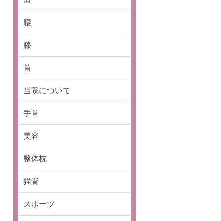
腰
膝
首
当院について
手首
美容
整体枕
猫背
スポーツ