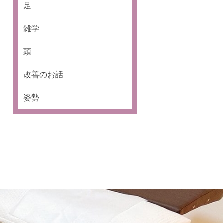
足
雑学
頭
改善のお話
姿勢