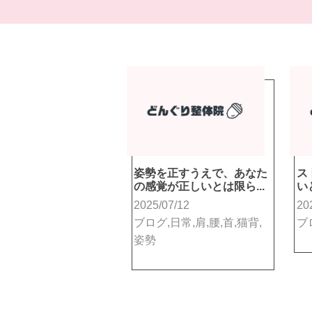
姿勢を正すうえで、あなた
ス
の感覚が正しいとは限ら...
い
2025/07/12
20
ブログ,日常,肩,腰,首,猫背,
ブ
姿勢