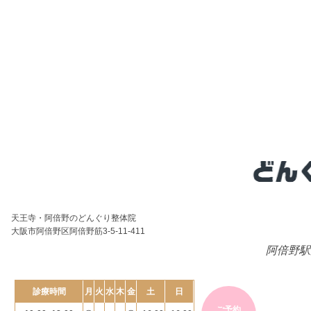
天王寺・阿倍野のどんぐり整体院
大阪市阿倍野区阿倍野筋3-5-11-411
阿倍野駅
診療時間
月
火
水
木
金
土
日
ご予約