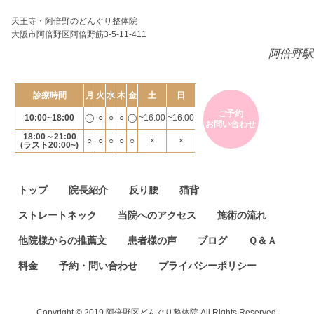
天王寺・阿倍野のどんぐり整体院
大阪市阿倍野区阿倍野筋3-5-11-411
阿倍野駅
診療時間
月
火
水
木
金
土
日
ご予約
10:00~18:00
◯
○
○
○
◯
~16:00
~16:00
お問い合わせ
18:00～21:00
○
○
○
○
○
×
×
(ラスト20:00~)
トップ
院長紹介
反り腰
猫背
ストレートネック
当院へのアクセス
施術の流れ
他院様からの推薦文
患者様の声
ブログ
Ｑ＆Ａ
料金
予約・問い合わせ
プライバシーポリシー
Copyright © 2019 阿倍野区どんぐり整体院 All Rights Reserved.